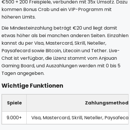
€500 + 200 Freispiele, verbunden mit 35x Umsatz. Dazu
kommen Bonus Crab und ein VIP-Programm mit
höheren Limits.
Die Mindesteinzahlung beträgt €20 und liegt damit
etwas höher als bei manchen anderen Seiten. Einzahlen
kannst du per Visa, Mastercard, Skrill, Neteller,
Paysafecard sowie Bitcoin, Litecoin und Tether. Live-
Chat ist verfügbar, die Lizenz stammt vom Anjouan
Gaming Board, und Auszahlungen werden mit 0 bis 5
Tagen angegeben.
Wichtige Funktionen
Spiele
Zahlungsmethod
9.000+
Visa, Mastercard, Skrill, Neteller, Paysafecar