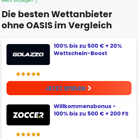
Mehr anzeigen
Die besten Wettanbieter
ohne OASIS im Vergleich
100% bis zu 500 € + 20%
Wettschein-Boost
JETZT SPIELEN
Willkommensbonus -
100% bis zu 500 € + 200 FS