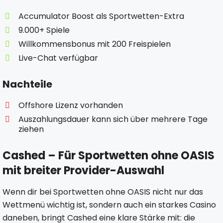
Accumulator Boost als Sportwetten-Extra
9.000+ Spiele
Willkommensbonus mit 200 Freispielen
Live-Chat verfügbar
Nachteile
Offshore Lizenz vorhanden
Auszahlungsdauer kann sich über mehrere Tage
ziehen
Cashed – Für Sportwetten ohne OASIS
mit breiter Provider-Auswahl
Wenn dir bei Sportwetten ohne OASIS nicht nur das
Wettmenü wichtig ist, sondern auch ein starkes Casino
daneben, bringt Cashed eine klare Stärke mit: die