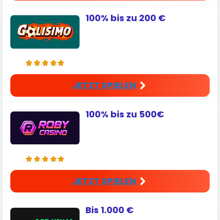
100% bis zu 200 €
JETZT SPIELEN
100% bis zu 500€
JETZT SPIELEN
Bis 1.000 €