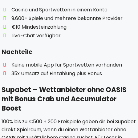
Casino und Sportwetten in einem Konto
9.600+ Spiele und mehrere bekannte Provider
€10 Mindesteinzahlung
Live-Chat verfügbar
Nachteile
Keine mobile App für Sportwetten vorhanden
35x Umsatz auf Einzahlung plus Bonus
Supabet – Wettanbieter ohne OASIS
mit Bonus Crab und Accumulator
Boost
100% bis zu €500 + 200 Freispiele geben dir bei Supabet
direkt Spielraum, wenn du einen Wettanbieter ohne
OASIS mit zusätzlichem Casino suchst. Für Leser in