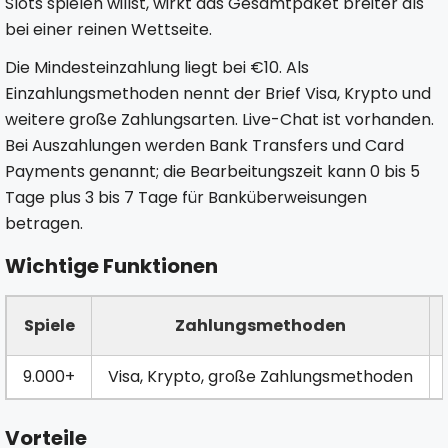
Slots spielen willst, wirkt das Gesamtpaket breiter als
bei einer reinen Wettseite.
Die Mindesteinzahlung liegt bei €10. Als
Einzahlungsmethoden nennt der Brief Visa, Krypto und
weitere große Zahlungsarten. Live-Chat ist vorhanden.
Bei Auszahlungen werden Bank Transfers und Card
Payments genannt; die Bearbeitungszeit kann 0 bis 5
Tage plus 3 bis 7 Tage für Banküberweisungen
betragen.
Wichtige Funktionen
Spiele
Zahlungsmethoden
9.000+
Visa, Krypto, große Zahlungsmethoden
Vorteile