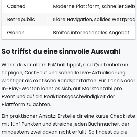
Cashed
Moderne Plattform, schneller Seit
Betrepublic
Klare Navigation, solides Wettpr
Glorion
Breites internationales Angebot
So triffst du eine sinnvolle Auswahl
Wenn du vor allem Fußball tippst, sind Quotentiefe in
Topligen, Cash-out und schnelle Live-Aktualisierung
wichtiger als exotische Randsportarten. Für Tennis oder
In-Play-Wetten lohnt es sich, auf Marktanzahl pro
Event und auf die Reaktionsgeschwindigkeit der
Plattform zu achten.
Ein praktischer Ansatz: Erstelle dir eine kurze Checkliste
mit fünf Punkten und streiche jeden Buchmacher, der
mindestens zwei davon nicht erfüllt. So findest du die