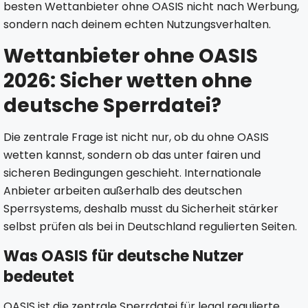
besten Wettanbieter ohne OASIS nicht nach Werbung,
sondern nach deinem echten Nutzungsverhalten.
Wettanbieter ohne OASIS
2026: Sicher wetten ohne
deutsche Sperrdatei?
Die zentrale Frage ist nicht nur, ob du ohne OASIS
wetten kannst, sondern ob das unter fairen und
sicheren Bedingungen geschieht. Internationale
Anbieter arbeiten außerhalb des deutschen
Sperrsystems, deshalb musst du Sicherheit stärker
selbst prüfen als bei in Deutschland regulierten Seiten.
Was OASIS für deutsche Nutzer
bedeutet
OASIS ist die zentrale Sperrdatei für legal regulierte