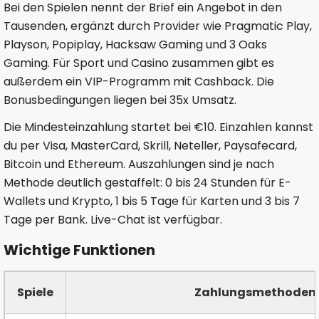
Bei den Spielen nennt der Brief ein Angebot in den
Tausenden, ergänzt durch Provider wie Pragmatic Play,
Playson, Popiplay, Hacksaw Gaming und 3 Oaks
Gaming. Für Sport und Casino zusammen gibt es
außerdem ein VIP-Programm mit Cashback. Die
Bonusbedingungen liegen bei 35x Umsatz.
Die Mindesteinzahlung startet bei €10. Einzahlen kannst
du per Visa, MasterCard, Skrill, Neteller, Paysafecard,
Bitcoin und Ethereum. Auszahlungen sind je nach
Methode deutlich gestaffelt: 0 bis 24 Stunden für E-
Wallets und Krypto, 1 bis 5 Tage für Karten und 3 bis 7
Tage per Bank. Live-Chat ist verfügbar.
Wichtige Funktionen
Spiele
Zahlungsmethoden