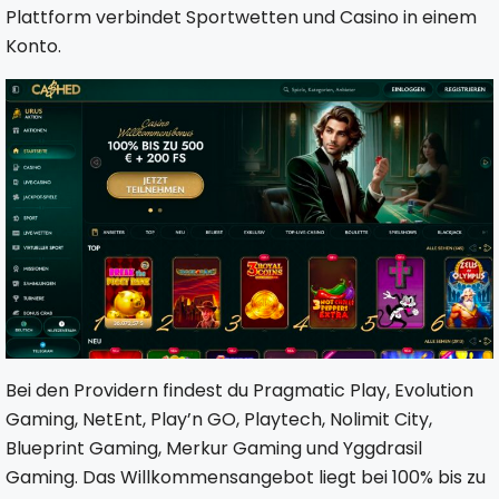
Plattform verbindet Sportwetten und Casino in einem
Konto.
Bei den Providern findest du Pragmatic Play, Evolution
Gaming, NetEnt, Play’n GO, Playtech, Nolimit City,
Blueprint Gaming, Merkur Gaming und Yggdrasil
Gaming. Das Willkommensangebot liegt bei 100% bis zu